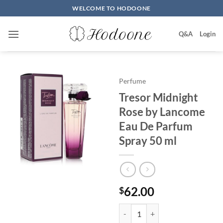
Skip
WELCOME TO HODOONE
to
content
Q&A
Login
Perfume
Tresor Midnight
Rose by Lancome
Eau De Parfum
Spray 50 ml
62.00
$
Tresor Midnight Rose by Lancom