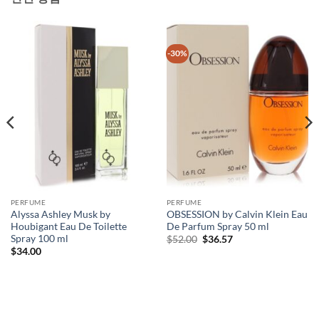
-30%
PERFUME
PERFUME
Alyssa Ashley Musk by
OBSESSION by Calvin Klein Eau
Houbigant Eau De Toilette
De Parfum Spray 50 ml
Spray 100 ml
원
현
$
52.00
$
36.57
래
재
$
34.00
가
가
격:
격:
$52.00.
$36.57.