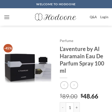
Skip
WELCOME TO HODOONE
to
content
Q&A
Login
Perfume
L’aventure by Al
-45%
Haramain Eau De
Parfum Spray 100
ml
원
현
89.00
48.66
$
$
래
재
L'aventure by Al Haramain Eau 
가
가