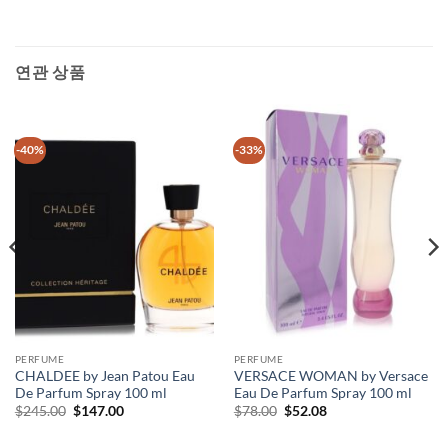
연관 상품
-40%
-33%
PERFUME
PERFUME
CHALDEE by Jean Patou Eau
VERSACE WOMAN by Versace
De Parfum Spray 100 ml
Eau De Parfum Spray 100 ml
원
현
원
현
$
245.00
$
147.00
$
78.00
$
52.08
래
재
래
재
가
가
가
가