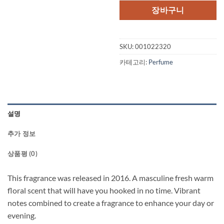
격:
격:
장바구니
$89.00.
$48.
SKU:
001022320
카테고리:
Perfume
설명
추가 정보
상품평 (0)
This fragrance was released in 2016. A masculine fresh warm
floral scent that will have you hooked in no time. Vibrant
notes combined to create a fragrance to enhance your day or
evening.