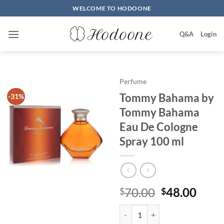
Skip
WELCOME TO HODOONE
to
content
Q&A
Login
Perfume
Tommy Bahama by
-31%
Tommy Bahama
Eau De Cologne
Spray 100 ml
원
현
70.00
48.00
$
$
래
재
Tommy Bahama by Tommy Bahama
가
가