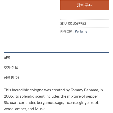
격:
격:
장바구니
$70.00.
$48.
SKU:
001069952
카테고리:
Perfume
설명
추가 정보
상품평 (0)
This incredible cologne was created by Tommy Bahama, in
2005. Its splendid scent includes the mixture of pepper
Sichuan, coriander, bergamot, sage, incense, ginger root,
wood, amber, and Musk.