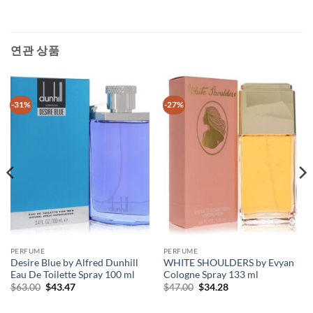
연관 상품
-31%
-27%
PERFUME
PERFUME
Desire Blue by Alfred Dunhill
WHITE SHOULDERS by Evyan
Eau De Toilette Spray 100 ml
Cologne Spray 133 ml
원
현
원
현
$
63.00
$
43.47
$
47.00
$
34.28
래
재
래
재
가
가
가
가