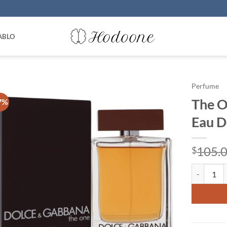
ABLO
Perfume
The O
7%
Eau D
105.
$
The One by