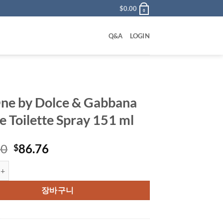
$
0.00
0
Q&A
LOGIN
ne by Dolce & Gabbana
e Toilette Spray 151 ml
원
현
00
86.76
$
래
재
 Dolce & Gabbana Eau De Toilette Spray 151 ml 수량
가
가
격:
격:
장바구니
$105.00.
$86.76.