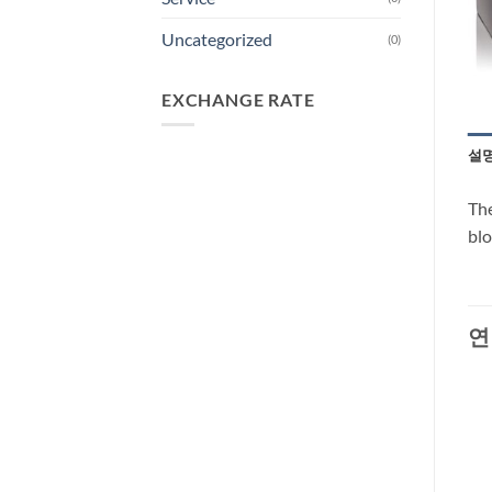
Uncategorized
(0)
EXCHANGE RATE
설
The
blo
연