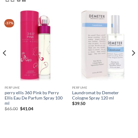
-37%
PERFUME
PERFUME
perry ellis 360 Pink by Perry
Laundromat by Demeter
Ellis Eau De Parfum Spray 100
Cologne Spray 120 ml
ml
$
39.50
원
현
$
65.00
$
41.04
래
재
가
가
격:
격:
$65.00.
$41.04.