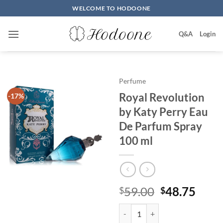
Skip
WELCOME TO HODOONE
to
content
Q&A
Login
Perfume
Royal Revolution
-17%
by Katy Perry Eau
De Parfum Spray
100 ml
원
현
59.00
48.75
$
$
래
재
Royal Revolution by Katy Perry 
가
가