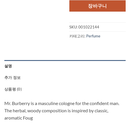
격:
격:
장바구니
$88.00.
$75.
SKU:
001022144
카테고리:
Perfume
설명
추가 정보
상품평 (0)
Mr. Burberry is a masculine cologne for the confident man.
The herbal, woody composition is inspired by classic,
aromatic Foug