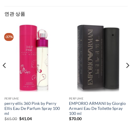
연관 상품
-37%
PERFUME
PERFUME
perry ellis 360 Pink by Perry
EMPORIO ARMANI by Giorgio
Ellis Eau De Parfum Spray 100
Armani Eau De Toilette Spray
ml
100 ml
원
현
$
65.00
$
41.04
$
70.00
래
재
가
가
격:
격: