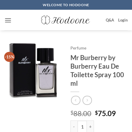
Skip
WELCOME TO HODOONE
to
content
Q&A
Login
Perfume
Mr Burberry by
-15%
Burberry Eau De
Toilette Spray 100
ml
원
현
88.00
75.09
$
$
래
재
Mr Burberry by Burberry Eau De 
가
가