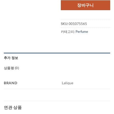
격:
격:
장바구니
$135.00.
$76
SKU:
001075565
카테고리:
Perfume
추가 정보
상품평 (0)
BRAND
Lalique
연관 상품