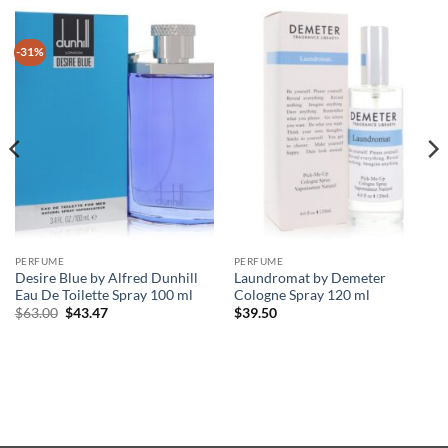
-31%
PERFUME
PERFUME
Desire Blue by Alfred Dunhill
Laundromat by Demeter
Eau De Toilette Spray 100 ml
Cologne Spray 120 ml
원
현
$
63.00
$
43.47
$
39.50
래
재
가
가
격:
격:
$63.00.
$43.47.