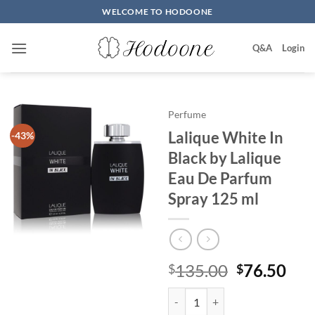
Skip
WELCOME TO HODOONE
to
content
Q&A
Login
Perfume
Lalique White In
-43%
Black by Lalique
Eau De Parfum
Spray 125 ml
원
현
135.00
76.50
$
$
래
재
Lalique White In Black by Laliq
가
가