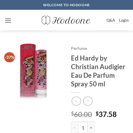
Skip
WELCOME TO HODOONE
to
content
Q&A
Login
Perfume
Ed Hardy by
-37%
Christian Audigier
Eau De Parfum
Spray 50 ml
원
현
60.00
37.58
$
$
래
재
Ed Hardy by Christian Audigier 
가
가