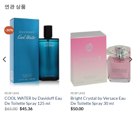
연관 상품
-30%
PERFUME
PERFUME
COOL WATER by Davidoff Eau
Bright Crystal by Versace Eau
De Toilette Spray 125 ml
De Toilette Spray 30 ml
원
현
$
65.00
$
45.36
$
50.00
래
재
가
가
격:
격:
$65.00.
$45.36.