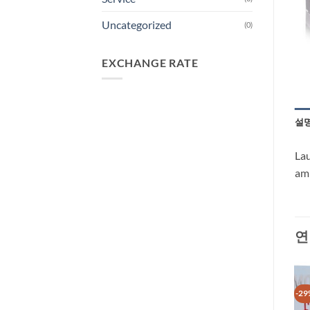
Uncategorized
(0)
EXCHANGE RATE
설
Lau
amb
연
-28%
-29