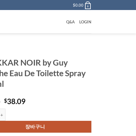
$
0.00
0
Q&A
LOGIN
KAR NOIR by Guy
he Eau De Toilette Spray
l
원
현
0
38.09
$
래
재
IR by Guy Laroche Eau De Toilette Spray 200 ml 수량
가
가
격:
격:
장바구니
$80.00.
$38.09.