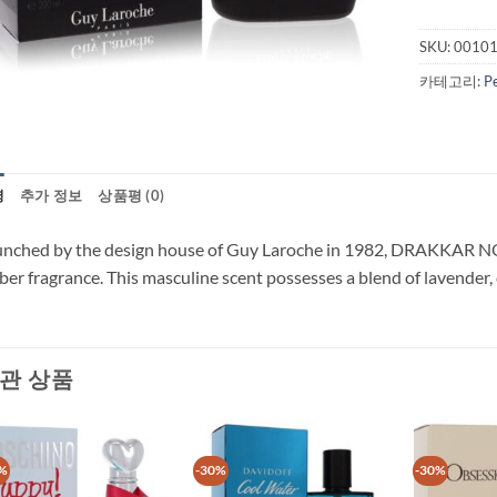
SKU:
0010
카테고리:
P
명
추가 정보
상품평 (0)
nched by the design house of Guy Laroche in 1982, DRAKKAR NOIR i
er fragrance. This masculine scent possesses a blend of lavender, 
관 상품
%
-30%
-30%