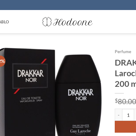
ABLO
Perfume
DRAK
2%
Laroc
200 m
80.0
$
DRAKKAR NO