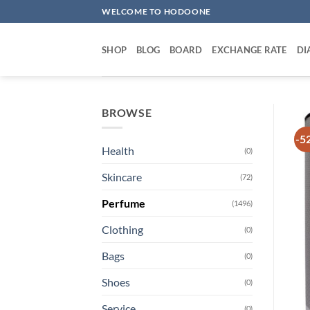
Skip
WELCOME TO HODOONE
to
content
SHOP
BLOG
BOARD
EXCHANGE RATE
DI
BROWSE
-5
Health
(0)
Skincare
(72)
Perfume
(1496)
Clothing
(0)
Bags
(0)
Shoes
(0)
Service
(0)