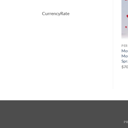
CurrencyRate
PERFUME
PERFUME
PE
Alyssa Ashley Musk by
Happy Heart by Clinique
Mos
l
Houbigant Eau De Toilette
Eau De Parfum Spray 50 ml
Mos
Spray 100 ml
Spr
원
현
$
46.50
$
33.26
래
재
$
34.00
$
70
가
가
격:
격:
$46.50.
$33.26.
PR