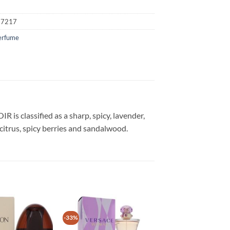
17217
erfume
s classified as a sharp, spicy, lavender,
citrus, spicy berries and sandalwood.
-33%