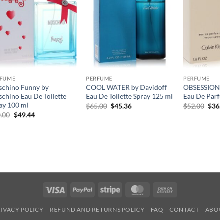
RFUME
PERFUME
PERFUME
chino Funny by
COOL WATER by Davidoff
OBSESSION 
chino Eau De Toilette
Eau De Toilette Spray 125 ml
Eau De Parf
ay 100 ml
원
현
원
$
65.00
$
45.36
$
52.00
$
36
래
재
래
원
현
.00
$
49.44
가
가
가
래
재
격:
격:
격:
가
가
$65.00.
$45.36.
$52
격:
격:
$70.00.
$49.44.
Visa
PayPal
Stripe
MasterCard
Cash
On
IVACY POLICY
REFUND AND RETURNS POLICY
FAQ
CONTACT
ABO
Delivery