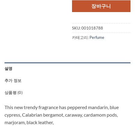
격:
격:
장바구니
$95.00.
$37.
SKU:
001018788
카테고리:
Perfume
설명
추가 정보
상품평 (0)
This new trendy fragrance has peppered mandarin, blue
cypress, Calabrian bergamot, caraway, cardamom pods,
marjoram, black leather,