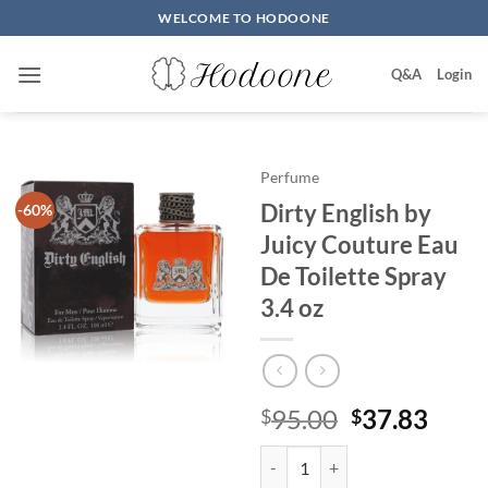
Skip
WELCOME TO HODOONE
to
content
Q&A
Login
Perfume
Dirty English by
-60%
Juicy Couture Eau
De Toilette Spray
3.4 oz
원
현
95.00
37.83
$
$
래
재
Dirty English by Juicy Couture Ea
가
가