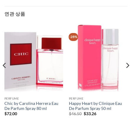
연관 상품
-28%
PERFUME
PERFUME
Chic by Carolina Herrera Eau
Happy Heart by Clinique Eau
De Parfum Spray 80 ml
De Parfum Spray 50 ml
원
현
$
72.00
$
46.50
$
33.26
래
재
가
가
격:
격:
$46.50.
$33.26.