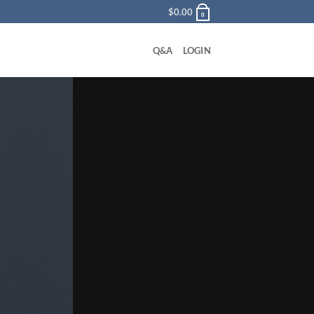
$
0.00
0
Q&A
LOGIN
식