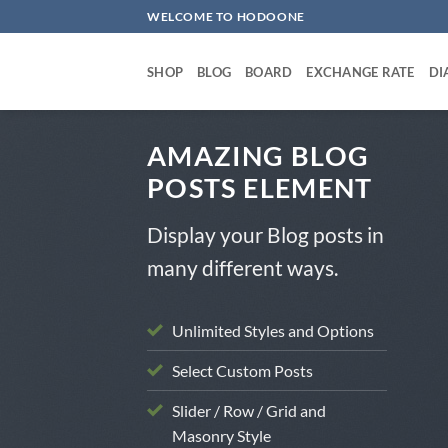
Skip
WELCOME TO HODOONE
to
content
SHOP
BLOG
BOARD
EXCHANGE RATE
DI
AMAZING BLOG
POSTS ELEMENT
Display your Blog posts in
CATEGORIZED
many different ways.
할 아이돌 컴백 일정 총정리
025-03-20
Unlimited Styles and Options
Select Custom Posts
Slider / Row / Grid and
Masonry Style